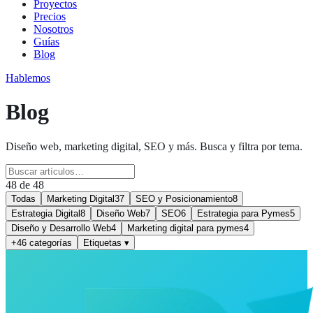
Proyectos
Precios
Nosotros
Guías
Blog
Hablemos
Blog
Diseño web, marketing digital, SEO y más. Busca y filtra por tema.
48
de
48
Todas
Marketing Digital
37
SEO y Posicionamiento
8
Estrategia Digital
8
Diseño Web
7
SEO
6
Estrategia para Pymes
5
Diseño y Desarrollo Web
4
Marketing digital para pymes
4
+46 categorías
Etiquetas ▾