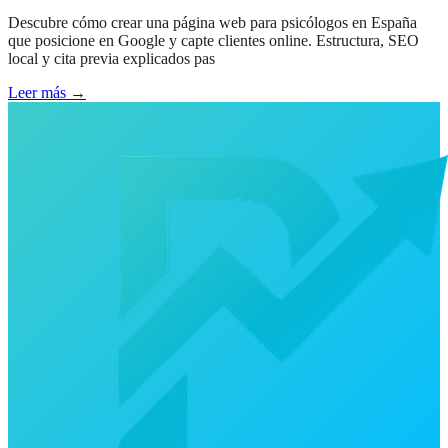
Descubre cómo crear una página web para psicólogos en España
que posicione en Google y capte clientes online. Estructura, SEO
local y cita previa explicados pas
Leer más →