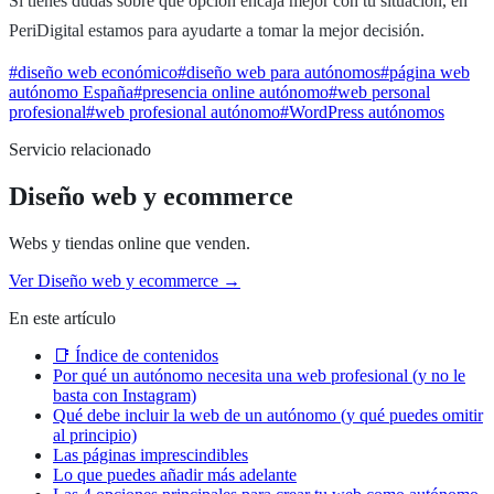
Si tienes dudas sobre qué opción encaja mejor con tu situación, en
PeriDigital estamos para ayudarte a tomar la mejor decisión.
#
diseño web económico
#
diseño web para autónomos
#
página web
autónomo España
#
presencia online autónomo
#
web personal
profesional
#
web profesional autónomo
#
WordPress autónomos
Servicio relacionado
Diseño web y ecommerce
Webs y tiendas online que venden.
Ver
Diseño web y ecommerce
→
En este artículo
📑 Índice de contenidos
Por qué un autónomo necesita una web profesional (y no le
basta con Instagram)
Qué debe incluir la web de un autónomo (y qué puedes omitir
al principio)
Las páginas imprescindibles
Lo que puedes añadir más adelante