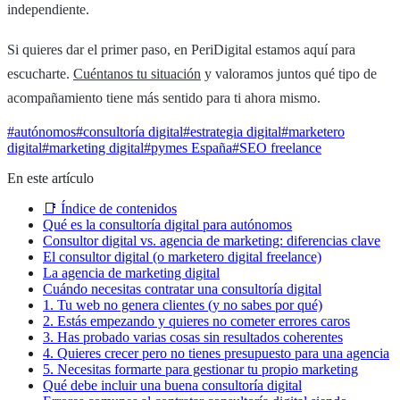
independiente.
Si quieres dar el primer paso, en PeriDigital estamos aquí para
escucharte.
Cuéntanos tu situación
y valoramos juntos qué tipo de
acompañamiento tiene más sentido para ti ahora mismo.
#
autónomos
#
consultoría digital
#
estrategia digital
#
marketero
digital
#
marketing digital
#
pymes España
#
SEO freelance
En este artículo
📑 Índice de contenidos
Qué es la consultoría digital para autónomos
Consultor digital vs. agencia de marketing: diferencias clave
El consultor digital (o marketero digital freelance)
La agencia de marketing digital
Cuándo necesitas contratar una consultoría digital
1. Tu web no genera clientes (y no sabes por qué)
2. Estás empezando y quieres no cometer errores caros
3. Has probado varias cosas sin resultados coherentes
4. Quieres crecer pero no tienes presupuesto para una agencia
5. Necesitas formarte para gestionar tu propio marketing
Qué debe incluir una buena consultoría digital