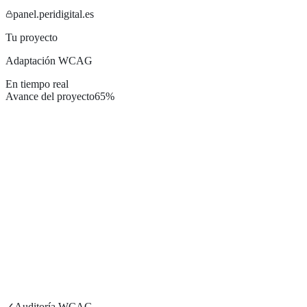
panel.peridigital.es
Tu proyecto
Adaptación WCAG
En tiempo real
Avance del proyecto
65
%
✓
Auditoría WCAG