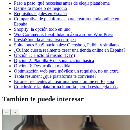
Paso a paso: qué necesitas antes de elegir plataforma
Define tu modelo de negocio
Requisitos legales en España
Comparativa de plataformas para crear tu tienda online en
España
Shopify: la opción todo en uno
WooCommerce: flexibilidad máxima sobre WordPress
PrestaShop: la alternativa europea
Soluciones SaaS nacionales: Oleoshop, Palbin y similares
¿Cuánto cuesta realmente crear una tienda online en España?
Opción 1: Hazlo tú mismo (DIY)
Opción 2: Plantilla + personalización básica
Opción 3: Desarrollo a medida
Optimización web para móviles: un requisito, no un extra
Tabla resumen: ¿qué plataforma te conviene?
Errores frecuentes al crear una tienda online en España
Conclusión: la plataforma importa, pero la estrategia más
También te puede interesar
←
→