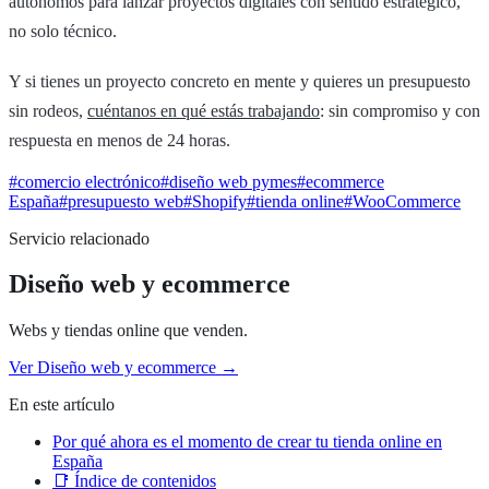
autónomos para lanzar proyectos digitales con sentido estratégico,
no solo técnico.
Y si tienes un proyecto concreto en mente y quieres un presupuesto
sin rodeos,
cuéntanos en qué estás trabajando
: sin compromiso y con
respuesta en menos de 24 horas.
#
comercio electrónico
#
diseño web pymes
#
ecommerce
España
#
presupuesto web
#
Shopify
#
tienda online
#
WooCommerce
Servicio relacionado
Diseño web y ecommerce
Webs y tiendas online que venden.
Ver
Diseño web y ecommerce
→
En este artículo
Por qué ahora es el momento de crear tu tienda online en
España
📑 Índice de contenidos