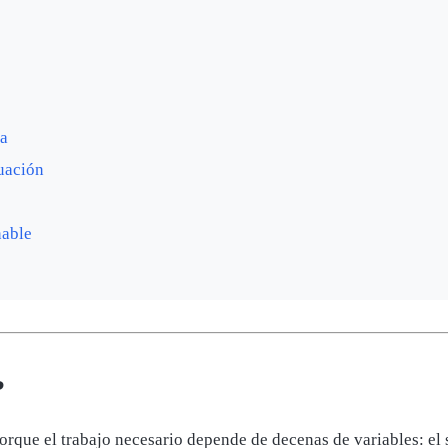
pa
tuación
nable
?
orque el trabajo necesario depende de decenas de variables: el 