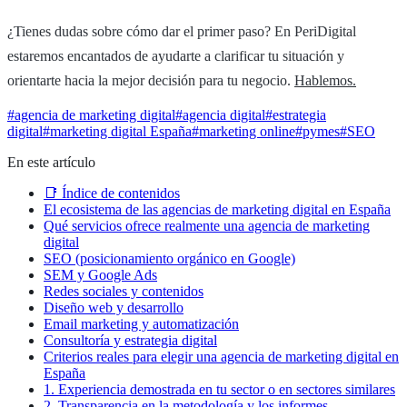
¿Tienes dudas sobre cómo dar el primer paso? En PeriDigital
estaremos encantados de ayudarte a clarificar tu situación y
orientarte hacia la mejor decisión para tu negocio.
Hablemos.
#
agencia de marketing digital
#
agencia digital
#
estrategia
digital
#
marketing digital España
#
marketing online
#
pymes
#
SEO
En este artículo
📑 Índice de contenidos
El ecosistema de las agencias de marketing digital en España
Qué servicios ofrece realmente una agencia de marketing
digital
SEO (posicionamiento orgánico en Google)
SEM y Google Ads
Redes sociales y contenidos
Diseño web y desarrollo
Email marketing y automatización
Consultoría y estrategia digital
Criterios reales para elegir una agencia de marketing digital en
España
1. Experiencia demostrada en tu sector o en sectores similares
2. Transparencia en la metodología y los informes