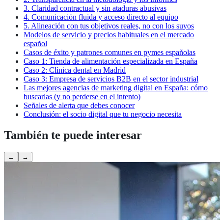
3. Claridad contractual y sin ataduras abusivas
4. Comunicación fluida y acceso directo al equipo
5. Alineación con tus objetivos reales, no con los suyos
Modelos de servicio y precios habituales en el mercado
español
Casos de éxito y patrones comunes en pymes españolas
Caso 1: Tienda de alimentación especializada en España
Caso 2: Clínica dental en Madrid
Caso 3: Empresa de servicios B2B en el sector industrial
Las mejores agencias de marketing digital en España: cómo
buscarlas (y no perderse en el intento)
Señales de alerta que debes conocer
Conclusión: el socio digital que tu negocio necesita
También te puede interesar
←
→