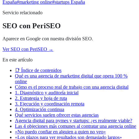
España
#
marketing online
#
startups España
Servicio relacionado
SEO con PeriSEO
Aparece en Google con nuestra división SEO.
Ver
SEO con PeriSEO
→
En este artículo
📑 Índice de contenidos
Qué es una agencia de marketing digital que opera 100 %
online
Cómo es el proceso real de trabajo con una agencia digital
1. Diagnóstico y auditoría inicial
2. Estrategia y hoja de ruta
3. Ejecución y coordinación remota
4. Optimización continua
Qué servicios suelen ofrecer estas agencias
Agencia digital para pymes y startups: ¿es realmente viable?
Las 4 objeciones más comunes al contratar una agencia online
«No puedo confiar en alguien a quien no veo»
«Los plazos para ver resultados son demasiado largos»