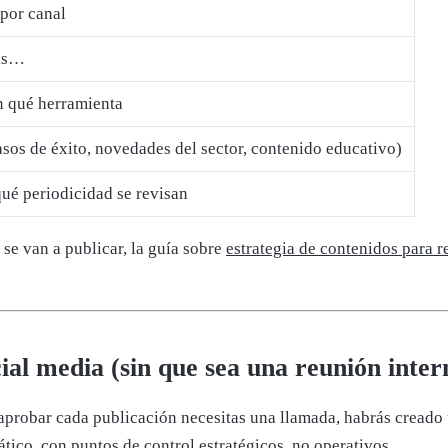
por canal
els…
n qué herramienta
 casos de éxito, novedades del sector, contenido educativo)
ué periodicidad se revisan
se van a publicar, la guía sobre
estrategia de contenidos para r
cial media (sin que sea una reunión inte
a aprobar cada publicación necesitas una llamada, habrás creado 
ático, con puntos de control estratégicos, no operativos.